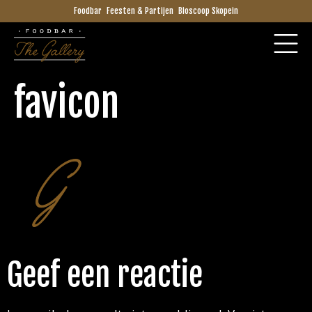
Foodbar
Feesten & Partijen
Bioscoop Skopein
favicon
Geef een reactie