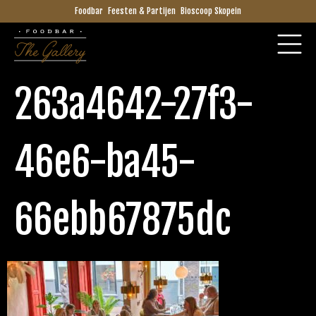
Foodbar
Feesten & Partijen
Bioscoop Skopein
263a4642-27f3-
46e6-ba45-
66ebb67875dc