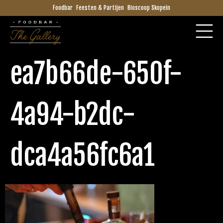
Foodbar
Feesten & Partijen
Bioscoop Skopein
ea7b66de-650f-
4a94-b2dc-
dca4a56fc6a1