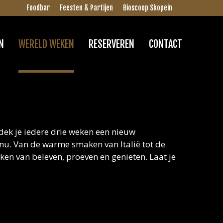
Foodbar
Feesten & Partijen
Bioscoop Skopein
N
WERELD WEKEN
RESERVEREN
CONTACT
dek je iedere drie weken een nieuw
u. Van de warme smaken van Italië tot de
eken van beleven, proeven en genieten. Laat je