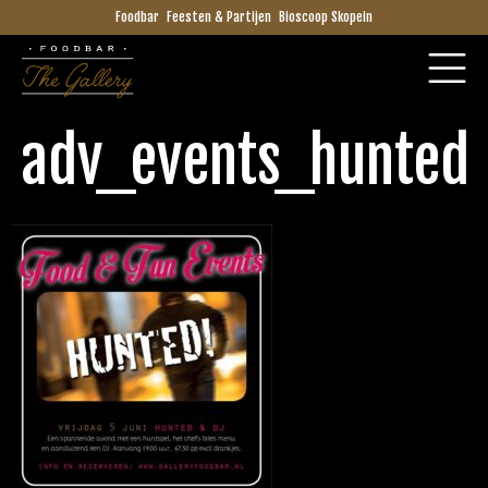
Foodbar
Feesten & Partijen
Bioscoop Skopein
adv_events_hunted