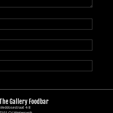
The Gallery Foodbar
Meddosestraat 4-8
7101 CV Winterswijk