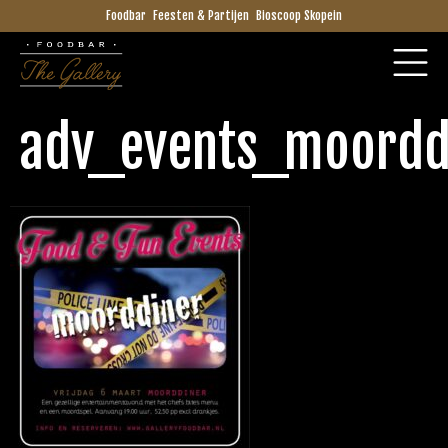
Foodbar
Feesten & Partijen
Bioscoop Skopein
adv_events_moordd